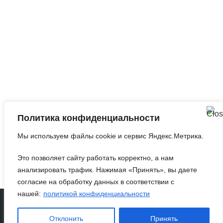
Запросить анализ
сайта
Q&A
|
Метки
|
Контакты
Политика конфиденциальности
©2010-2026
Оптимизация Под Поисковые
Мы используем файлы cookie и сервис Яндекс.Метрика.
Системы И Социальные Медиа
.
Это позволяет сайту работать корректно, а нам
анализировать трафик. Нажимая «Принять», вы даете
согласие на обработку данных в соответствии с
нашей:
политикой конфиденциальности
Политика конфиденциальности
Согласие на обработку персональных данных
Отклонить
Принять
Настройки cookie