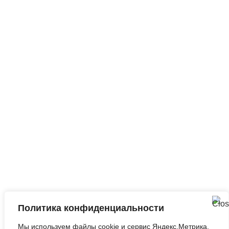
Ежедневно,
круглосуточно
Запросить анализ
сайта
Q&A
|
Метки
|
Контакты
Политика конфиденциальности
©2010-2026
Оптимизация Под Поисковые
Мы используем файлы cookie и сервис Яндекс.Метрика.