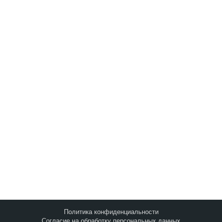
Запросить анализ
сайта
Q&A
|
Метки
|
Контакты
©2010-2026
Оптимизация Под Поисковые
Системы И Социальные Медиа
.
Политика конфиденциальности
Согласие на обработку персональных данных