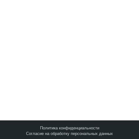
Запросить анализ
сайта
Q&A
|
Метки
|
Контакты
©2010-2026
Оптимизация Под Поисковые
Системы И Социальные Медиа
.
Политика конфиденциальности
Согласие на обработку персональных данных