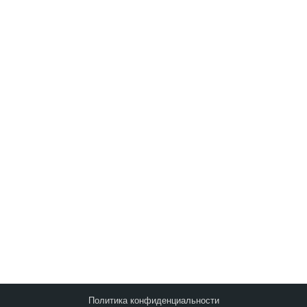
Запросить анализ
сайта
Q&A
|
Метки
|
Контакты
©2010-2026
Оптимизация Под Поисковые
Системы И Социальные Медиа
.
Политика конфиденциальности