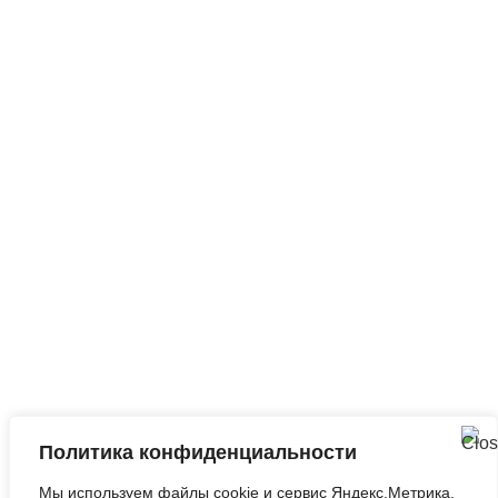
Ежедневно,
круглосуточно
Запросить анализ
сайта
Q&A
|
Метки
|
Контакты
Политика конфиденциальности
©2010-2026
Оптимизация Под Поисковые
Мы используем файлы cookie и сервис Яндекс.Метрика.