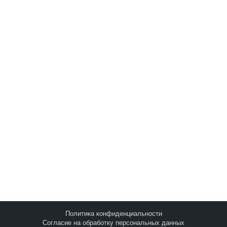
Запросить анализ
сайта
Q&A
|
Метки
|
Контакты
©2010-2026
Оптимизация Под Поисковые
Системы И Социальные Медиа
.
Политика конфиденциальности
Согласие на обработку персональных данных