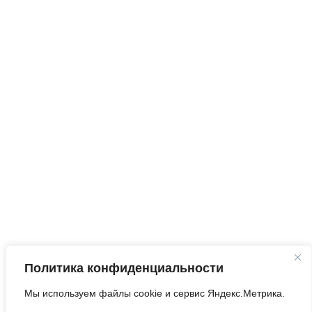
Ежедневно,
круглосуточно
Запросить анализ
сайта
Q&A
|
Метки
|
Контакты
Политика конфиденциальности
©2010-2026
Оптимизация Под Поисковые
Мы используем файлы cookie и сервис Яндекс.Метрика.
Системы И Социальные Медиа
.