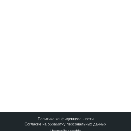
Запросить анализ
сайта
Q&A
|
Метки
|
Контакты
©2010-2026
Оптимизация Под Поисковые
Системы И Социальные Медиа
.
Политика конфиденциальности
Согласие на обработку персональных данных