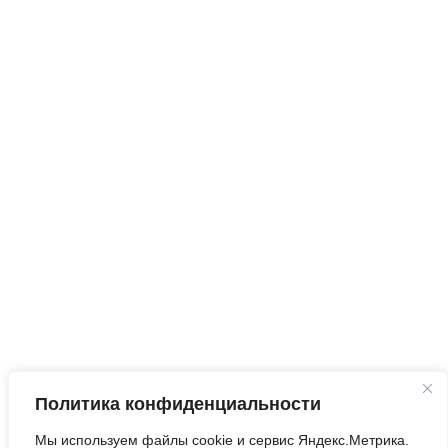
Ежедневно,
круглосуточно
Запросить анализ
сайта
Q&A
|
Метки
|
Контакты
Политика конфиденциальности
©2010-2026
Оптимизация Под Поисковые
Мы используем файлы cookie и сервис Яндекс.Метрика.