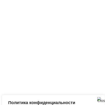
Ежедневно,
круглосуточно
Запросить анализ
сайта
Q&A
|
Метки
|
Контакты
Политика конфиденциальности