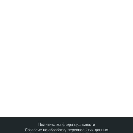
Запросить анализ
сайта
Q&A
|
Метки
|
Контакты
©2010-2026
Оптимизация Под Поисковые
Системы И Социальные Медиа
.
Политика конфиденциальности
Согласие на обработку персональных данных