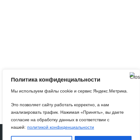
Запросить анализ
сайта
Q&A
|
Метки
|
Контакты
Политика конфиденциальности
©2010-2026
Оптимизация Под Поисковые
Мы используем файлы cookie и сервис Яндекс.Метрика.
Системы И Социальные Медиа
.
Это позволяет сайту работать корректно, а нам
анализировать трафик. Нажимая «Принять», вы даете
согласие на обработку данных в соответствии с
нашей:
политикой конфиденциальности
Политика конфиденциальности
Согласие на обработку персональных данных