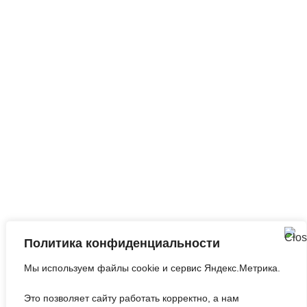
круглосуточно
Запросить анализ
сайта
Q&A
|
Метки
|
Контакты
Политика конфиденциальности
©2010-2026
Оптимизация Под Поисковые
Мы используем файлы cookie и сервис Яндекс.Метрика.
Системы И Социальные Медиа
.
Это позволяет сайту работать корректно, а нам