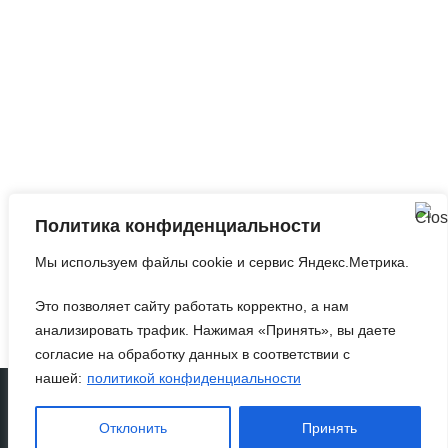
Запросить анализ
сайта
Q&A
|
Метки
|
Контакты
Политика конфиденциальности
©2010-2026
Оптимизация Под Поисковые
Мы используем файлы cookie и сервис Яндекс.Метрика.
Системы И Социальные Медиа
.
Это позволяет сайту работать корректно, а нам
анализировать трафик. Нажимая «Принять», вы даете
согласие на обработку данных в соответствии с
нашей:
политикой конфиденциальности
Политика конфиденциальности
Согласие на обработку персональных данных
Отклонить
Принять
Настройки cookie